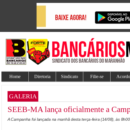
Home
Diretoria
Sindicato
Filie-se
Acordo
GALERIA
SEEB-MA lança oficialmente a Campa
A Campanha foi lançada na manhã desta terça-feira (14/08), às 8h00