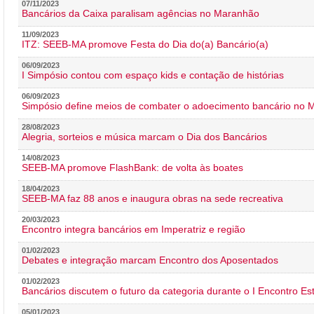
07/11/2023
Bancários da Caixa paralisam agências no Maranhão
11/09/2023
ITZ: SEEB-MA promove Festa do Dia do(a) Bancário(a)
06/09/2023
I Simpósio contou com espaço kids e contação de histórias
06/09/2023
Simpósio define meios de combater o adoecimento bancário no
28/08/2023
Alegria, sorteios e música marcam o Dia dos Bancários
14/08/2023
SEEB-MA promove FlashBank: de volta às boates
18/04/2023
SEEB-MA faz 88 anos e inaugura obras na sede recreativa
20/03/2023
Encontro integra bancários em Imperatriz e região
01/02/2023
Debates e integração marcam Encontro dos Aposentados
01/02/2023
Bancários discutem o futuro da categoria durante o I Encontro E
05/01/2023