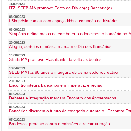
11/09/2023
ITZ: SEEB-MA promove Festa do Dia do(a) Bancário(a)
06/09/2023
I Simpósio contou com espaço kids e contação de histórias
06/09/2023
Simpósio define meios de combater o adoecimento bancário no
28/08/2023
Alegria, sorteios e música marcam o Dia dos Bancários
14/08/2023
SEEB-MA promove FlashBank: de volta às boates
18/04/2023
SEEB-MA faz 88 anos e inaugura obras na sede recreativa
20/03/2023
Encontro integra bancários em Imperatriz e região
01/02/2023
Debates e integração marcam Encontro dos Aposentados
01/02/2023
Bancários discutem o futuro da categoria durante o I Encontro E
05/01/2023
Bradesco: protesto contra demissões e reestruturação