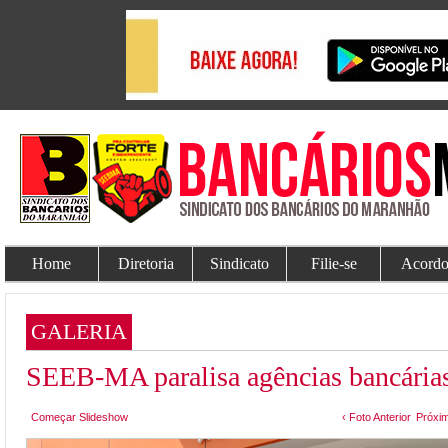
Home
Diretoria
Sindicato
Filie-se
Acordo
GALERIA
SEEB-MA paralisa agências bancárias
Começar Slideshow
‹ Foto Anterior
Próxim