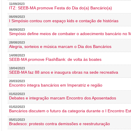
11/09/2023
ITZ: SEEB-MA promove Festa do Dia do(a) Bancário(a)
06/09/2023
I Simpósio contou com espaço kids e contação de histórias
06/09/2023
Simpósio define meios de combater o adoecimento bancário no
28/08/2023
Alegria, sorteios e música marcam o Dia dos Bancários
14/08/2023
SEEB-MA promove FlashBank: de volta às boates
18/04/2023
SEEB-MA faz 88 anos e inaugura obras na sede recreativa
20/03/2023
Encontro integra bancários em Imperatriz e região
01/02/2023
Debates e integração marcam Encontro dos Aposentados
01/02/2023
Bancários discutem o futuro da categoria durante o I Encontro E
05/01/2023
Bradesco: protesto contra demissões e reestruturação