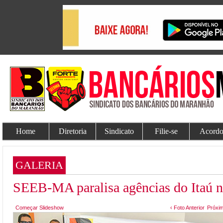
Home
Diretoria
Sindicato
Filie-se
Acordo
GALERIA
SEEB-MA paralisa agências do Itaú n
Começar Slideshow
‹ Foto Anterior
Próxim