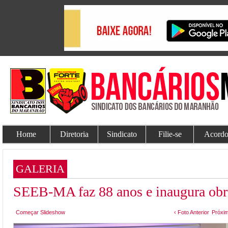
Home
Diretoria
Sindicato
Filie-se
Acordo
GALERIA
SEEB-MA faz 88 anos e inaugura obra
Começar Slideshow
‹ Foto Anterior
Próxim