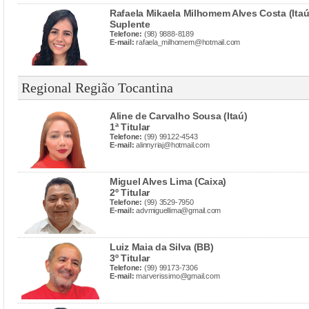
Rafaela Mikaela Milhomem Alves Costa (Itaú
Suplente
Telefone:
(98) 9888-8189
E-mail:
rafaela_milhomem@hotmail.com
Regional Região Tocantina
Aline de Carvalho Sousa (Itaú)
1ª Titular
Telefone:
(99) 99122-4543
E-mail:
alinnyriaj@hotmail.com
Miguel Alves Lima (Caixa)
2º Titular
Telefone:
(99) 3529-7950
E-mail:
advmiguellima@gmail.com
Luiz Maia da Silva (BB)
3º Titular
Telefone:
(99) 99173-7306
E-mail:
marverissimo@gmail.com