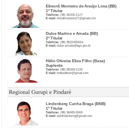
Elmonli Monteiro de Araújo Lima (BB)
1º Titular
Telefone:
(98) 99206-2127
E-mail:
elmolimonteiro27@gmail.com
Dulce Martins e Arruda (BB)
2ª Titular
Telefone:
(98) 9832455664
E-mail:
dulce.arruda@agu.gov.br
Hélio Oliveira Elias Filho (Basa)
Suplente
Telefone:
(98) 98268-3195
E-mail:
heliowillster@gmail.com
Regional Gurupi e Pindaré
Lindenberg Cunha Braga (BNB)
1º Titular
Telefone:
(98) 98485-9569
E-mail:
advlindenberg@gmail.com