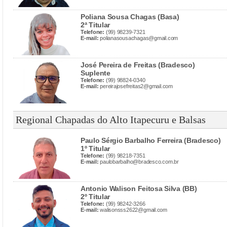
Poliana Sousa Chagas (Basa)
2ª Titular
Telefone:
(99) 98239-7321
E-mail:
polianasousachagas@gmail.com
José Pereira de Freitas (Bradesco)
Suplente
Telefone:
(99) 98824-0340
E-mail:
pereirajosefreitas2@gmail.com
Regional Chapadas do Alto Itapecuru e Balsas
Paulo Sérgio Barbalho Ferreira (Bradesco)
1º Titular
Telefone:
(99) 98218-7351
E-mail:
paulobarbalho@bradesco.com.br
Antonio Walison Feitosa Silva (BB)
2º Titular
Telefone:
(99) 98242-3266
E-mail:
walisonsss2622@gmail.com