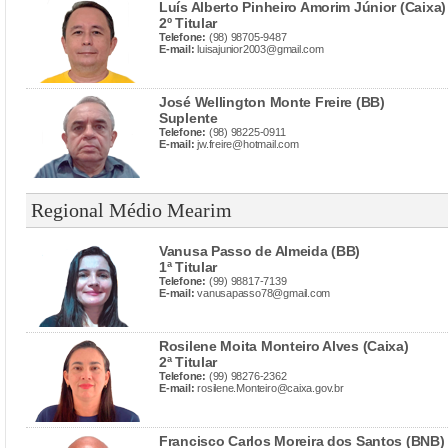
Luís Alberto Pinheiro Amorim Júnior (Caixa)
2º Titular
Telefone:
(98) 98705-9487
E-mail:
luisajunior2003@gmail.com
José Wellington Monte Freire (BB)
Suplente
Telefone:
(98) 98225-0911
E-mail:
jw.freire@hotmail.com
Regional Médio Mearim
Vanusa Passo de Almeida (BB)
1ª Titular
Telefone:
(99) 98817-7139
E-mail:
vanusapasso78@gmail.com
Rosilene Moita Monteiro Alves (Caixa)
2ª Titular
Telefone:
(99) 98276-2362
E-mail:
rosilene.Monteiro@caixa.gov.br
Francisco Carlos Moreira dos Santos (BNB)