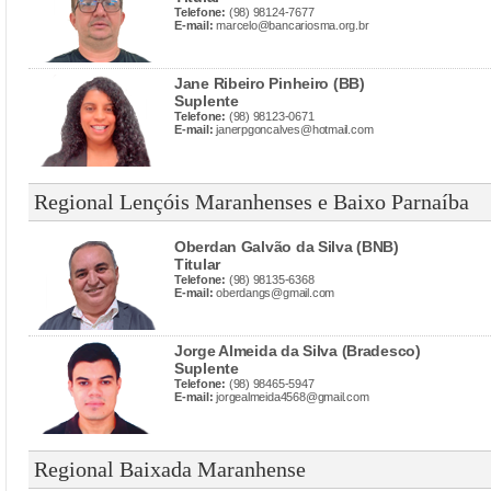
Telefone:
(98) 98124-7677
E-mail:
marcelo@bancariosma.org.br
Jane Ribeiro Pinheiro (BB)
Suplente
Telefone:
(98) 98123-0671
E-mail:
janerpgoncalves@hotmail.com
Regional Lençóis Maranhenses e Baixo Parnaíba
Oberdan Galvão da Silva (BNB)
Titular
Telefone:
(98) 98135-6368
E-mail:
oberdangs@gmail.com
Jorge Almeida da Silva (Bradesco)
Suplente
Telefone:
(98) 98465-5947
E-mail:
jorgealmeida4568@gmail.com
Regional Baixada Maranhense