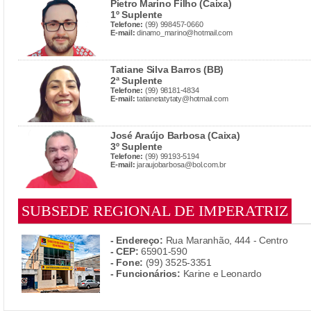
Pietro Marino Filho (Caixa)
1º Suplente
Telefone:
(99) 998457-0660
E-mail:
dinamo_marino@hotmail.com
Tatiane Silva Barros (BB)
2ª Suplente
Telefone:
(99) 98181-4834
E-mail:
tatianetatytaty@hotmail.com
José Araújo Barbosa (Caixa)
3º Suplente
Telefone:
(99) 99193-5194
E-mail:
jaraujobarbosa@bol.com.br
SUBSEDE REGIONAL DE IMPERATRIZ
- Endereço:
Rua Maranhão, 444 - Centro
- CEP:
65901-590
- Fone:
(99) 3525-3351
- Funcionários:
Karine e Leonardo