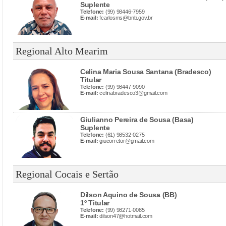
Suplente
Telefone:
(99) 98446-7959
E-mail:
fcarlosms@bnb.gov.br
Regional Alto Mearim
Celina Maria Sousa Santana (Bradesco)
Titular
Telefone:
(99) 98447-9090
E-mail:
celinabradesco3@gmail.com
Giulianno Pereira de Sousa (Basa)
Suplente
Telefone:
(61) 98532-0275
E-mail:
giucorretor@gmail.com
Regional Cocais e Sertão
Dilson Aquino de Sousa (BB)
1º Titular
Telefone:
(99) 98271-0085
E-mail:
dilson47@hotmail.com