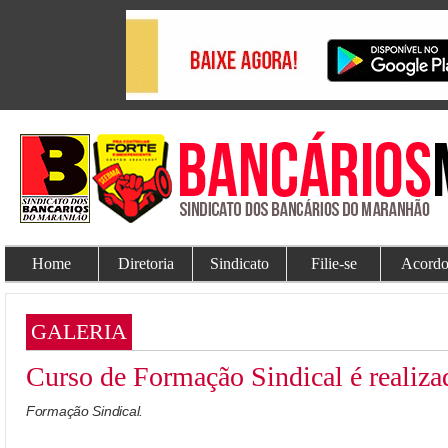
Home
Diretoria
Sindicato
Filie-se
Acordo
GALERIA
Curso de Formação Sindical é realiza
Formação Sindical.