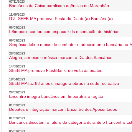
07/11/2023
Bancários da Caixa paralisam agências no Maranhão
11/09/2023
ITZ: SEEB-MA promove Festa do Dia do(a) Bancário(a)
06/09/2023
I Simpósio contou com espaço kids e contação de histórias
06/09/2023
Simpósio define meios de combater o adoecimento bancário no
28/08/2023
Alegria, sorteios e música marcam o Dia dos Bancários
14/08/2023
SEEB-MA promove FlashBank: de volta às boates
18/04/2023
SEEB-MA faz 88 anos e inaugura obras na sede recreativa
20/03/2023
Encontro integra bancários em Imperatriz e região
01/02/2023
Debates e integração marcam Encontro dos Aposentados
01/02/2023
Bancários discutem o futuro da categoria durante o I Encontro E
05/01/2023