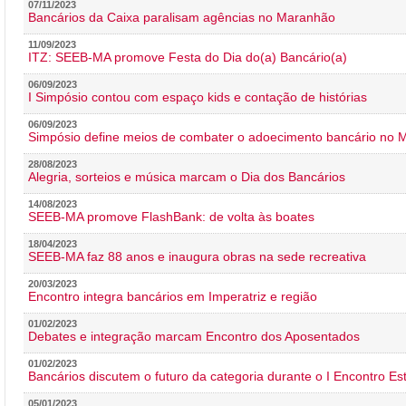
07/11/2023
Bancários da Caixa paralisam agências no Maranhão
11/09/2023
ITZ: SEEB-MA promove Festa do Dia do(a) Bancário(a)
06/09/2023
I Simpósio contou com espaço kids e contação de histórias
06/09/2023
Simpósio define meios de combater o adoecimento bancário no
28/08/2023
Alegria, sorteios e música marcam o Dia dos Bancários
14/08/2023
SEEB-MA promove FlashBank: de volta às boates
18/04/2023
SEEB-MA faz 88 anos e inaugura obras na sede recreativa
20/03/2023
Encontro integra bancários em Imperatriz e região
01/02/2023
Debates e integração marcam Encontro dos Aposentados
01/02/2023
Bancários discutem o futuro da categoria durante o I Encontro E
05/01/2023