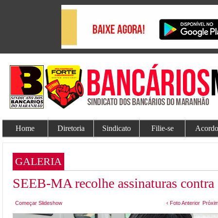
Home
Diretoria
Sindicato
Filie-se
Acordo
GALERIA
SEEB-MA recolhe assinaturas contra 
Começar Slideshow
‹ Foto Anterior
Próxim