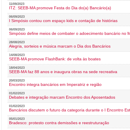
11/09/2023
ITZ: SEEB-MA promove Festa do Dia do(a) Bancário(a)
06/09/2023
I Simpósio contou com espaço kids e contação de histórias
06/09/2023
Simpósio define meios de combater o adoecimento bancário no
28/08/2023
Alegria, sorteios e música marcam o Dia dos Bancários
14/08/2023
SEEB-MA promove FlashBank: de volta às boates
18/04/2023
SEEB-MA faz 88 anos e inaugura obras na sede recreativa
20/03/2023
Encontro integra bancários em Imperatriz e região
01/02/2023
Debates e integração marcam Encontro dos Aposentados
01/02/2023
Bancários discutem o futuro da categoria durante o I Encontro E
05/01/2023
Bradesco: protesto contra demissões e reestruturação