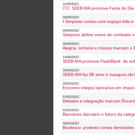
11/09/2023
ITZ: SEEB-MA promove Festa do Dia 
06/09/2023
I Simpósio contou com espaço kids e 
06/09/2023
Simpósio define meios de combater 
28/08/2023
Alegria, sorteios e música marcam o 
14/08/2023
SEEB-MA promove FlashBank: de volt
18/04/2023
SEEB-MA faz 88 anos e inaugura obra
20/03/2023
Encontro integra bancários em Impera
01/02/2023
Debates e integração marcam Encont
01/02/2023
Bancários discutem o futuro da categ
05/01/2023
Bradesco: protesto contra demissões 