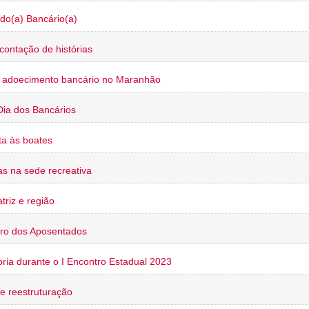
do(a) Bancário(a)
contação de histórias
o adoecimento bancário no Maranhão
Dia dos Bancários
a às boates
s na sede recreativa
triz e região
ro dos Aposentados
oria durante o I Encontro Estadual 2023
e reestruturação