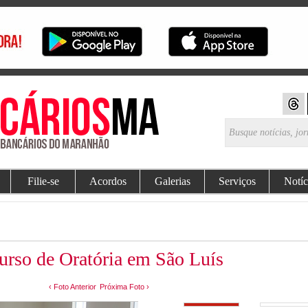
Filie-se
Acordos
Galerias
Serviços
Notíc
rso de Oratória em São Luís
‹ Foto Anterior
Próxima Foto ›