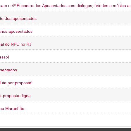
cam o 4º Encontro dos Aposentados com diálogos, brindes e música ao
to dos aposentados
rios aposentados
ual do NPC no RJ
esso!
osentados
uta por proposta!
or proposta digna
 no Maranhão