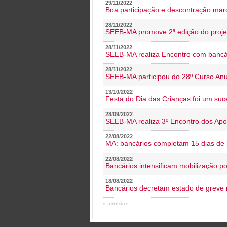
29/11/2022
Boa participação e descontração mar
28/11/2022
SEEB-MA promove 2ª edição do proje
28/11/2022
SEEB-MA realiza Encontro com bancá
28/11/2022
SEEB-MA participou do 28º Curso An
13/10/2022
Festa do Dia das Crianças foi um suc
28/09/2022
SEEB-MA realiza 3º Encontro dos Ap
22/08/2022
MA: bancários completam 15 dias de l
22/08/2022
Bancários intensificam mobilização p
18/08/2022
Bancários decretam estado de greve
« anterior