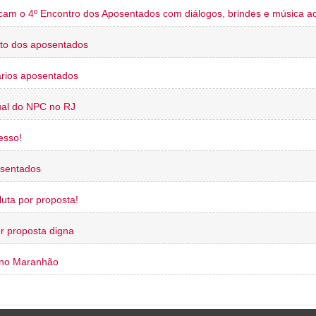
cam o 4º Encontro dos Aposentados com diálogos, brindes e música ao
to dos aposentados
rios aposentados
ual do NPC no RJ
esso!
osentados
uta por proposta!
or proposta digna
 no Maranhão