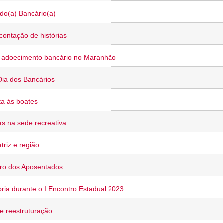
do(a) Bancário(a)
contação de histórias
o adoecimento bancário no Maranhão
Dia dos Bancários
a às boates
s na sede recreativa
triz e região
ro dos Aposentados
oria durante o I Encontro Estadual 2023
e reestruturação