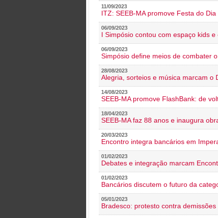
11/09/2023
ITZ: SEEB-MA promove Festa do Dia 
06/09/2023
I Simpósio contou com espaço kids e 
06/09/2023
Simpósio define meios de combater 
28/08/2023
Alegria, sorteios e música marcam o 
14/08/2023
SEEB-MA promove FlashBank: de volt
18/04/2023
SEEB-MA faz 88 anos e inaugura obra
20/03/2023
Encontro integra bancários em Impera
01/02/2023
Debates e integração marcam Encont
01/02/2023
Bancários discutem o futuro da categ
05/01/2023
Bradesco: protesto contra demissões 