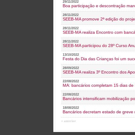
29/11/2022
Boa participação e descontração mar
28/11/2022
SEEB-MA promove 2ª edição do proje
28/11/2022
SEEB-MA realiza Encontro com bancá
28/11/2022
SEEB-MA participou do 28º Curso An
13/10/2022
Festa do Dia das Crianças foi um suc
28/09/2022
SEEB-MA realiza 3º Encontro dos Ap
22/08/2022
MA: bancários completam 15 dias de l
22/08/2022
Bancários intensificam mobilização p
18/08/2022
Bancários decretam estado de greve
« anterior