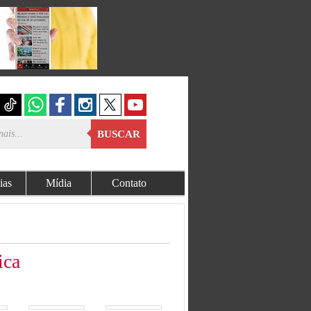
BUSCAR
ias
Mídia
Contato
ica