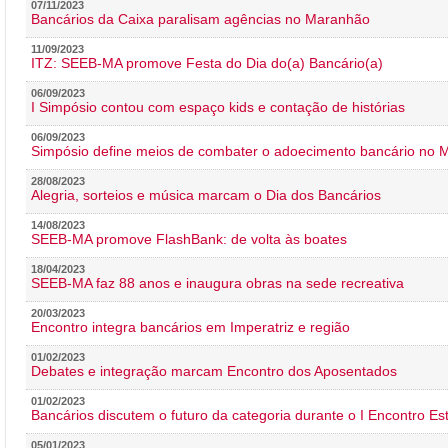
07/11/2023
Bancários da Caixa paralisam agências no Maranhão
11/09/2023
ITZ: SEEB-MA promove Festa do Dia do(a) Bancário(a)
06/09/2023
I Simpósio contou com espaço kids e contação de histórias
06/09/2023
Simpósio define meios de combater o adoecimento bancário no
28/08/2023
Alegria, sorteios e música marcam o Dia dos Bancários
14/08/2023
SEEB-MA promove FlashBank: de volta às boates
18/04/2023
SEEB-MA faz 88 anos e inaugura obras na sede recreativa
20/03/2023
Encontro integra bancários em Imperatriz e região
01/02/2023
Debates e integração marcam Encontro dos Aposentados
01/02/2023
Bancários discutem o futuro da categoria durante o I Encontro E
05/01/2023