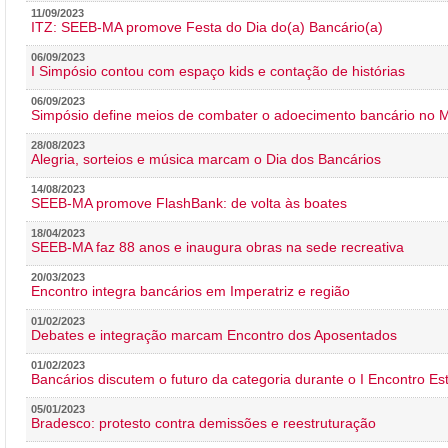
11/09/2023
ITZ: SEEB-MA promove Festa do Dia do(a) Bancário(a)
06/09/2023
I Simpósio contou com espaço kids e contação de histórias
06/09/2023
Simpósio define meios de combater o adoecimento bancário no
28/08/2023
Alegria, sorteios e música marcam o Dia dos Bancários
14/08/2023
SEEB-MA promove FlashBank: de volta às boates
18/04/2023
SEEB-MA faz 88 anos e inaugura obras na sede recreativa
20/03/2023
Encontro integra bancários em Imperatriz e região
01/02/2023
Debates e integração marcam Encontro dos Aposentados
01/02/2023
Bancários discutem o futuro da categoria durante o I Encontro E
05/01/2023
Bradesco: protesto contra demissões e reestruturação