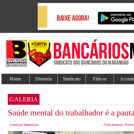
Home
Diretoria
Sindicato
Filie-se
Acordo
GALERIA
Saúde mental do trabalhador é a pau
Começar Slideshow
‹ Foto Anterior
Próxim