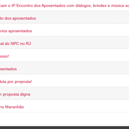
cam o 4º Encontro dos Aposentados com diálogos, brindes e música ao
to dos aposentados
rios aposentados
ual do NPC no RJ
esso!
osentados
uta por proposta!
or proposta digna
 no Maranhão