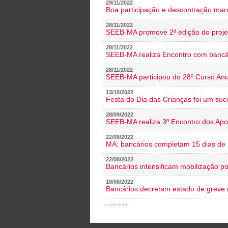
29/11/2022
Boa participação e descontração mar
28/11/2022
SEEB-MA promove 2ª edição do proje
28/11/2022
SEEB-MA realiza Encontro com bancá
28/11/2022
SEEB-MA participou do 28º Curso An
13/10/2022
Festa do Dia das Crianças foi um suc
28/09/2022
SEEB-MA realiza 3º Encontro dos Ap
22/08/2022
MA: bancários completam 15 dias de l
22/08/2022
Bancários intensificam mobilização p
18/08/2022
Bancários decretam estado de greve
« anterior