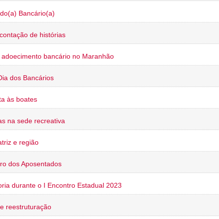
do(a) Bancário(a)
contação de histórias
o adoecimento bancário no Maranhão
Dia dos Bancários
a às boates
s na sede recreativa
triz e região
ro dos Aposentados
oria durante o I Encontro Estadual 2023
e reestruturação