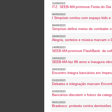
11/09/2023
ITZ: SEEB-MA promove Festa do Dia 
06/09/2023
I Simpósio contou com espaço kids e 
06/09/2023
Simpósio define meios de combater 
28/08/2023
Alegria, sorteios e música marcam o 
14/08/2023
SEEB-MA promove FlashBank: de volt
18/04/2023
SEEB-MA faz 88 anos e inaugura obra
20/03/2023
Encontro integra bancários em Impera
01/02/2023
Debates e integração marcam Encont
01/02/2023
Bancários discutem o futuro da categ
05/01/2023
Bradesco: protesto contra demissões 