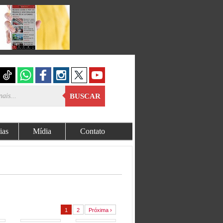
BUSCAR
ias
Mídia
Contato
1
2
Próxima ›