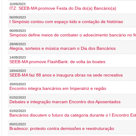
11/09/2023
ITZ: SEEB-MA promove Festa do Dia do(a) Bancário(a)
06/09/2023
I Simpósio contou com espaço kids e contação de histórias
06/09/2023
Simpósio define meios de combater o adoecimento bancário no
28/08/2023
Alegria, sorteios e música marcam o Dia dos Bancários
14/08/2023
SEEB-MA promove FlashBank: de volta às boates
18/04/2023
SEEB-MA faz 88 anos e inaugura obras na sede recreativa
20/03/2023
Encontro integra bancários em Imperatriz e região
01/02/2023
Debates e integração marcam Encontro dos Aposentados
01/02/2023
Bancários discutem o futuro da categoria durante o I Encontro E
05/01/2023
Bradesco: protesto contra demissões e reestruturação