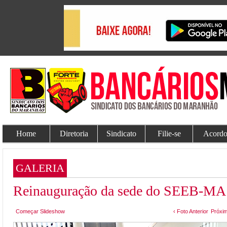
Home
Diretoria
Sindicato
Filie-se
Acordo
GALERIA
Reinauguração da sede do SEEB-MA
Começar Slideshow
‹ Foto Anterior
Próxim