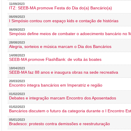
11/09/2023
ITZ: SEEB-MA promove Festa do Dia do(a) Bancário(a)
06/09/2023
I Simpósio contou com espaço kids e contação de histórias
06/09/2023
Simpósio define meios de combater o adoecimento bancário no
28/08/2023
Alegria, sorteios e música marcam o Dia dos Bancários
14/08/2023
SEEB-MA promove FlashBank: de volta às boates
18/04/2023
SEEB-MA faz 88 anos e inaugura obras na sede recreativa
20/03/2023
Encontro integra bancários em Imperatriz e região
01/02/2023
Debates e integração marcam Encontro dos Aposentados
01/02/2023
Bancários discutem o futuro da categoria durante o I Encontro E
05/01/2023
Bradesco: protesto contra demissões e reestruturação