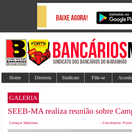
Home
Diretoria
Sindicato
Filie-se
Acordo
GALERIA
SEEB-MA realiza reunião sobre Cam
Começar Slideshow
‹ Foto Anterior
Próxim