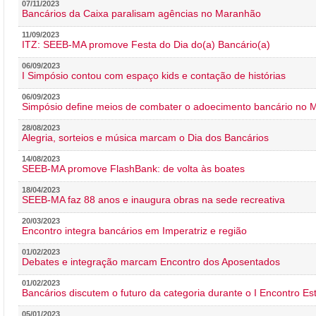
07/11/2023
Bancários da Caixa paralisam agências no Maranhão
11/09/2023
ITZ: SEEB-MA promove Festa do Dia do(a) Bancário(a)
06/09/2023
I Simpósio contou com espaço kids e contação de histórias
06/09/2023
Simpósio define meios de combater o adoecimento bancário no
28/08/2023
Alegria, sorteios e música marcam o Dia dos Bancários
14/08/2023
SEEB-MA promove FlashBank: de volta às boates
18/04/2023
SEEB-MA faz 88 anos e inaugura obras na sede recreativa
20/03/2023
Encontro integra bancários em Imperatriz e região
01/02/2023
Debates e integração marcam Encontro dos Aposentados
01/02/2023
Bancários discutem o futuro da categoria durante o I Encontro E
05/01/2023