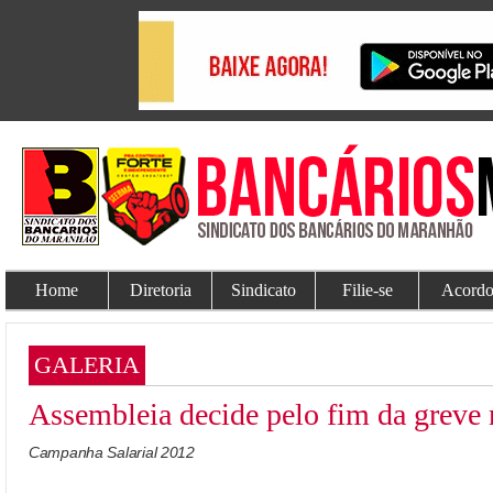
Home
Diretoria
Sindicato
Filie-se
Acordo
GALERIA
Assembleia decide pelo fim da greve 
Campanha Salarial 2012