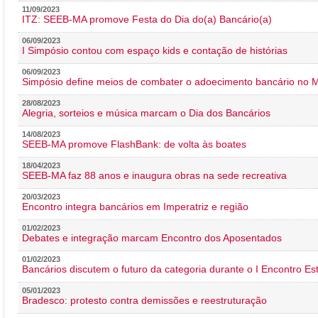
11/09/2023
ITZ: SEEB-MA promove Festa do Dia do(a) Bancário(a)
06/09/2023
I Simpósio contou com espaço kids e contação de histórias
06/09/2023
Simpósio define meios de combater o adoecimento bancário no
28/08/2023
Alegria, sorteios e música marcam o Dia dos Bancários
14/08/2023
SEEB-MA promove FlashBank: de volta às boates
18/04/2023
SEEB-MA faz 88 anos e inaugura obras na sede recreativa
20/03/2023
Encontro integra bancários em Imperatriz e região
01/02/2023
Debates e integração marcam Encontro dos Aposentados
01/02/2023
Bancários discutem o futuro da categoria durante o I Encontro E
05/01/2023
Bradesco: protesto contra demissões e reestruturação