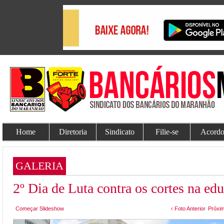
Home
Diretoria
Sindicato
Filie-se
Acordo
GALERIA
2º Dia de Luta contra os cortes na e
Começar Slideshow
‹ Foto Anterior
Próxim