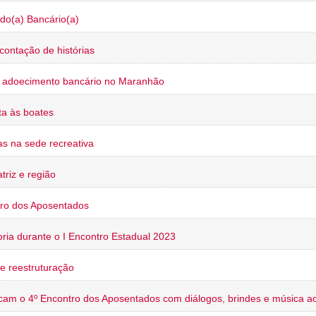
do(a) Bancário(a)
contação de histórias
o adoecimento bancário no Maranhão
a às boates
s na sede recreativa
triz e região
ro dos Aposentados
oria durante o I Encontro Estadual 2023
e reestruturação
cam o 4º Encontro dos Aposentados com diálogos, brindes e música ao