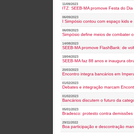
11/09/2023
ITZ: SEEB-MA promove Festa do Dia 
06/09/2023
I Simpósio contou com espaço kids e 
06/09/2023
Simpósio define meios de combater 
14/08/2023
SEEB-MA promove FlashBank: de volt
18/04/2023
SEEB-MA faz 88 anos e inaugura obra
20/03/2023
Encontro integra bancários em Impera
01/02/2023
Debates e integração marcam Encont
01/02/2023
Bancários discutem o futuro da categ
05/01/2023
Bradesco: protesto contra demissões 
29/11/2022
Boa participação e descontração mar