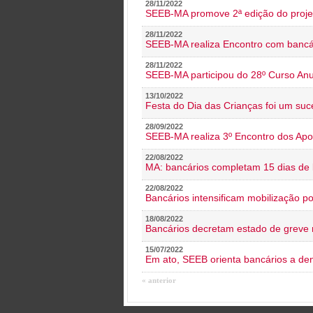
28/11/2022
SEEB-MA promove 2ª edição do proje
28/11/2022
SEEB-MA realiza Encontro com bancá
28/11/2022
SEEB-MA participou do 28º Curso An
13/10/2022
Festa do Dia das Crianças foi um suc
28/09/2022
SEEB-MA realiza 3º Encontro dos Ap
22/08/2022
MA: bancários completam 15 dias de l
22/08/2022
Bancários intensificam mobilização p
18/08/2022
Bancários decretam estado de greve
15/07/2022
Em ato, SEEB orienta bancários a de
« anterior