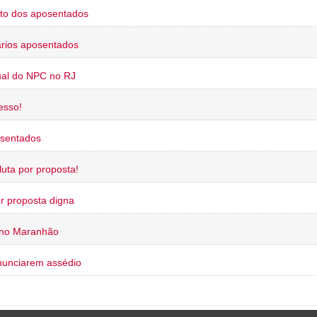
to dos aposentados
rios aposentados
ual do NPC no RJ
esso!
osentados
uta por proposta!
or proposta digna
 no Maranhão
nunciarem assédio