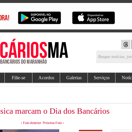
Filie-se
Acordos
Galerias
Serviços
Notíc
úsica marcam o Dia dos Bancários
‹ Foto Anterior
Próxima Foto ›