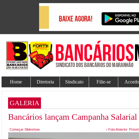
Home
Diretoria
Sindicato
Filie-se
Acordo
GALERIA
Bancários lançam Campanha Salarial
Começar Slideshow
‹ Foto Anterior
Próxim