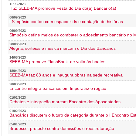
11/09/2023
ITZ: SEEB-MA promove Festa do Dia do(a) Bancário(a)
06/09/2023
I Simpósio contou com espaço kids e contação de histórias
06/09/2023
Simpósio define meios de combater o adoecimento bancário no
28/08/2023
Alegria, sorteios e música marcam o Dia dos Bancários
14/08/2023
SEEB-MA promove FlashBank: de volta às boates
18/04/2023
SEEB-MA faz 88 anos e inaugura obras na sede recreativa
20/03/2023
Encontro integra bancários em Imperatriz e região
01/02/2023
Debates e integração marcam Encontro dos Aposentados
01/02/2023
Bancários discutem o futuro da categoria durante o I Encontro E
05/01/2023
Bradesco: protesto contra demissões e reestruturação