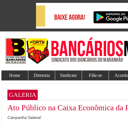
Home
Diretoria
Sindicato
Filie-se
Acordo
GALERIA
Ato Público na Caixa Econômica da 
Campanha Salarial