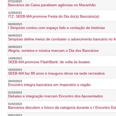
07/11/2023
Bancários da Caixa paralisam agências no Maranhão
11/09/2023
ITZ: SEEB-MA promove Festa do Dia do(a) Bancário(a)
06/09/2023
I Simpósio contou com espaço kids e contação de histórias
06/09/2023
Simpósio define meios de combater o adoecimento bancário no
28/08/2023
Alegria, sorteios e música marcam o Dia dos Bancários
14/08/2023
SEEB-MA promove FlashBank: de volta às boates
18/04/2023
SEEB-MA faz 88 anos e inaugura obras na sede recreativa
20/03/2023
Encontro integra bancários em Imperatriz e região
01/02/2023
Debates e integração marcam Encontro dos Aposentados
01/02/2023
Bancários discutem o futuro da categoria durante o I Encontro E
05/01/2023