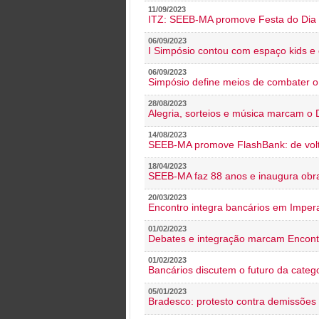
11/09/2023
ITZ: SEEB-MA promove Festa do Dia 
06/09/2023
I Simpósio contou com espaço kids e 
06/09/2023
Simpósio define meios de combater 
28/08/2023
Alegria, sorteios e música marcam o 
14/08/2023
SEEB-MA promove FlashBank: de volt
18/04/2023
SEEB-MA faz 88 anos e inaugura obra
20/03/2023
Encontro integra bancários em Impera
01/02/2023
Debates e integração marcam Encont
01/02/2023
Bancários discutem o futuro da categ
05/01/2023
Bradesco: protesto contra demissões 