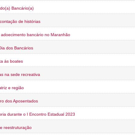
do(a) Bancário(a)
contação de histórias
o adoecimento bancário no Maranhão
Dia dos Bancários
a às boates
s na sede recreativa
triz e região
ro dos Aposentados
oria durante o I Encontro Estadual 2023
e reestruturação