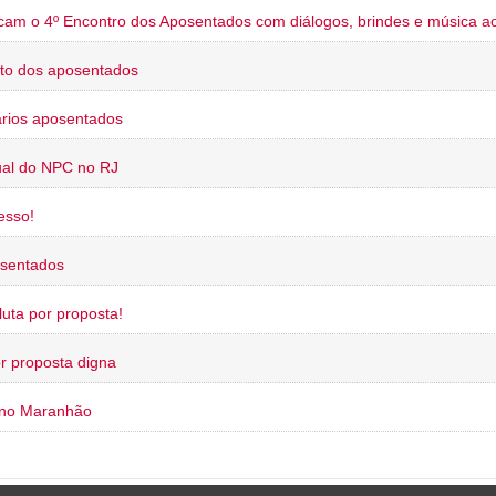
cam o 4º Encontro dos Aposentados com diálogos, brindes e música ao
to dos aposentados
rios aposentados
ual do NPC no RJ
esso!
osentados
uta por proposta!
or proposta digna
 no Maranhão