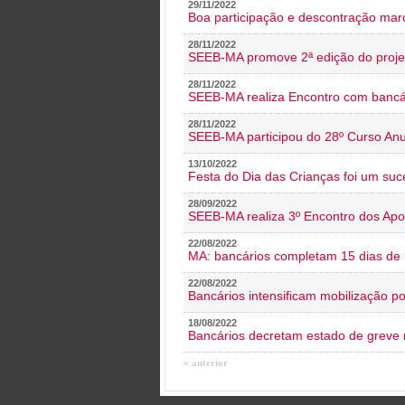
29/11/2022
Boa participação e descontração mar
28/11/2022
SEEB-MA promove 2ª edição do proje
28/11/2022
SEEB-MA realiza Encontro com bancá
28/11/2022
SEEB-MA participou do 28º Curso An
13/10/2022
Festa do Dia das Crianças foi um suc
28/09/2022
SEEB-MA realiza 3º Encontro dos Ap
22/08/2022
MA: bancários completam 15 dias de l
22/08/2022
Bancários intensificam mobilização p
18/08/2022
Bancários decretam estado de greve
« anterior