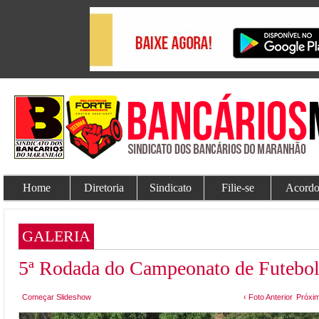
Home
Diretoria
Sindicato
Filie-se
Acordo
GALERIA
5ª Rodada do Campeonato de Futebol
Começar Slideshow
‹ Foto Anterior
Próxim