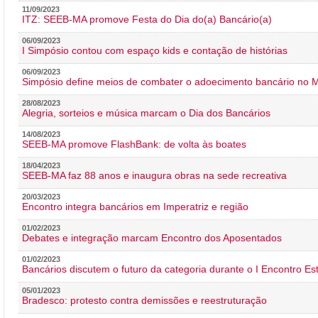
11/09/2023
ITZ: SEEB-MA promove Festa do Dia do(a) Bancário(a)
06/09/2023
I Simpósio contou com espaço kids e contação de histórias
06/09/2023
Simpósio define meios de combater o adoecimento bancário no
28/08/2023
Alegria, sorteios e música marcam o Dia dos Bancários
14/08/2023
SEEB-MA promove FlashBank: de volta às boates
18/04/2023
SEEB-MA faz 88 anos e inaugura obras na sede recreativa
20/03/2023
Encontro integra bancários em Imperatriz e região
01/02/2023
Debates e integração marcam Encontro dos Aposentados
01/02/2023
Bancários discutem o futuro da categoria durante o I Encontro E
05/01/2023
Bradesco: protesto contra demissões e reestruturação