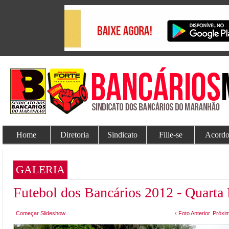
Home
Diretoria
Sindicato
Filie-se
Acordo
GALERIA
Futebol dos Bancários 2012 - Quarta
Começar Slideshow
‹ Foto Anterior
Próxim