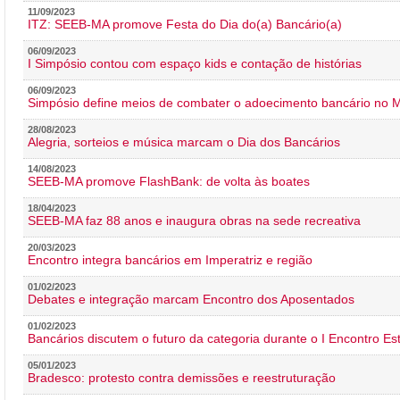
11/09/2023
ITZ: SEEB-MA promove Festa do Dia do(a) Bancário(a)
06/09/2023
I Simpósio contou com espaço kids e contação de histórias
06/09/2023
Simpósio define meios de combater o adoecimento bancário no
28/08/2023
Alegria, sorteios e música marcam o Dia dos Bancários
14/08/2023
SEEB-MA promove FlashBank: de volta às boates
18/04/2023
SEEB-MA faz 88 anos e inaugura obras na sede recreativa
20/03/2023
Encontro integra bancários em Imperatriz e região
01/02/2023
Debates e integração marcam Encontro dos Aposentados
01/02/2023
Bancários discutem o futuro da categoria durante o I Encontro E
05/01/2023
Bradesco: protesto contra demissões e reestruturação