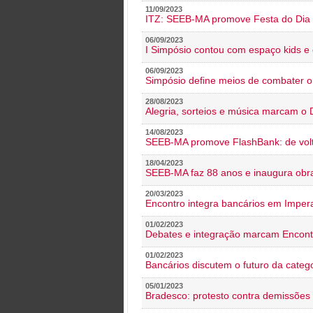
11/09/2023
ITZ: SEEB-MA promove Festa do Dia 
06/09/2023
I Simpósio contou com espaço kids e 
06/09/2023
Simpósio define meios de combater 
28/08/2023
Alegria, sorteios e música marcam o 
14/08/2023
SEEB-MA promove FlashBank: de volt
18/04/2023
SEEB-MA faz 88 anos e inaugura obra
20/03/2023
Encontro integra bancários em Impera
01/02/2023
Debates e integração marcam Encont
01/02/2023
Bancários discutem o futuro da categ
05/01/2023
Bradesco: protesto contra demissões 