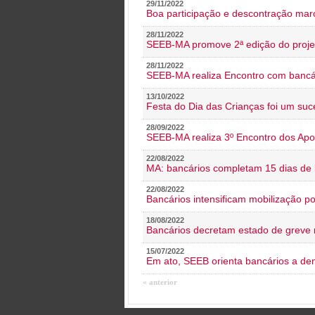
29/11/2022
Boa participação e descontração mar
28/11/2022
SEEB-MA promove 2ª edição do proje
28/11/2022
SEEB-MA realiza Encontro com bancá
13/10/2022
Festa do Dia das Crianças foi um suc
28/09/2022
SEEB-MA realiza 3º Encontro dos Ap
22/08/2022
MA: bancários completam 15 dias de l
22/08/2022
Bancários intensificam mobilização p
18/08/2022
Bancários decretam estado de greve
15/07/2022
Em ato, SEEB orienta bancários a de
« anterior