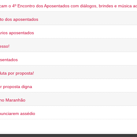
cam o 4º Encontro dos Aposentados com diálogos, brindes e música ao
to dos aposentados
rios aposentados
esso!
osentados
uta por proposta!
or proposta digna
 no Maranhão
nunciarem assédio