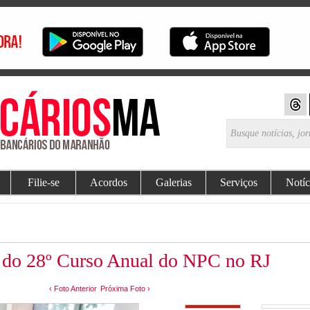
Filie-se
Acordos
Galerias
Serviços
Notíc
do 28º Curso Anual do NPC no RJ
‹ Foto Anterior
Próxima Foto ›