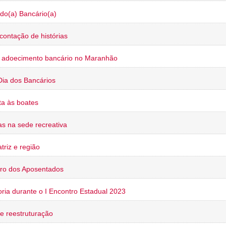
do(a) Bancário(a)
contação de histórias
o adoecimento bancário no Maranhão
Dia dos Bancários
a às boates
s na sede recreativa
triz e região
ro dos Aposentados
oria durante o I Encontro Estadual 2023
e reestruturação