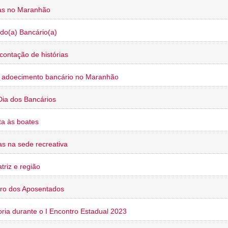
ias no Maranhão
do(a) Bancário(a)
contação de histórias
o adoecimento bancário no Maranhão
Dia dos Bancários
a às boates
s na sede recreativa
triz e região
ro dos Aposentados
oria durante o I Encontro Estadual 2023