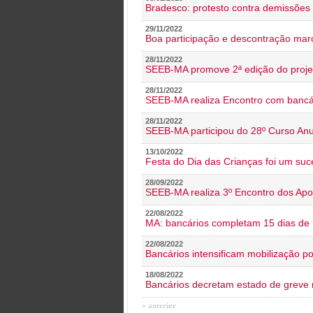
Bradesco: protesto contra demissões 
29/11/2022
Boa participação e descontração mar
28/11/2022
SEEB-MA promove 2ª edição do proje
28/11/2022
SEEB-MA realiza Encontro com bancá
28/11/2022
SEEB-MA participou do 28º Curso An
13/10/2022
Festa do Dia das Crianças foi um suc
28/09/2022
SEEB-MA realiza 3º Encontro dos Ap
22/08/2022
MA: bancários completam 15 dias de l
22/08/2022
Bancários intensificam mobilização p
18/08/2022
Bancários decretam estado de greve
« anterior