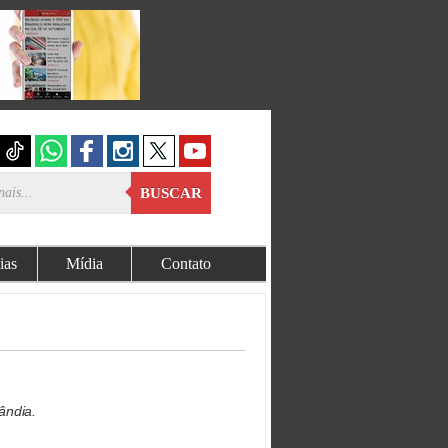
BUSCAR
ias
Mídia
Contato
ândia.