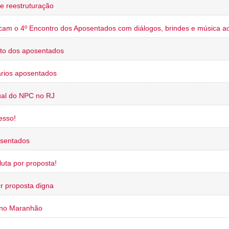
e reestruturação
cam o 4º Encontro dos Aposentados com diálogos, brindes e música ao
to dos aposentados
rios aposentados
ual do NPC no RJ
esso!
osentados
uta por proposta!
or proposta digna
 no Maranhão