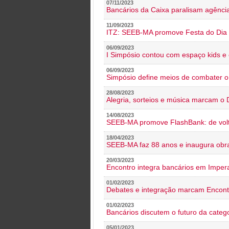
07/11/2023
Bancários da Caixa paralisam agênc
11/09/2023
ITZ: SEEB-MA promove Festa do Dia 
06/09/2023
I Simpósio contou com espaço kids e 
06/09/2023
Simpósio define meios de combater 
28/08/2023
Alegria, sorteios e música marcam o 
14/08/2023
SEEB-MA promove FlashBank: de volt
18/04/2023
SEEB-MA faz 88 anos e inaugura obra
20/03/2023
Encontro integra bancários em Impera
01/02/2023
Debates e integração marcam Encont
01/02/2023
Bancários discutem o futuro da categ
05/01/2023