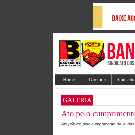
Home
Diretoria
Sindicato
GALERIA
Ato pelo cumprimento
Ato público pelo cumprimento da lei das 