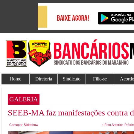
Home
Diretoria
Sindicato
Filie-se
Acordo
GALERIA
SEEB-MA faz manifestações contra d
Começar Slideshow
‹ Foto Anterior
Próxim