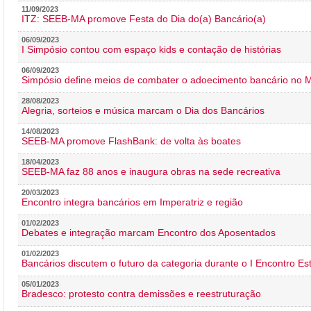
11/09/2023
ITZ: SEEB-MA promove Festa do Dia do(a) Bancário(a)
06/09/2023
I Simpósio contou com espaço kids e contação de histórias
06/09/2023
Simpósio define meios de combater o adoecimento bancário no
28/08/2023
Alegria, sorteios e música marcam o Dia dos Bancários
14/08/2023
SEEB-MA promove FlashBank: de volta às boates
18/04/2023
SEEB-MA faz 88 anos e inaugura obras na sede recreativa
20/03/2023
Encontro integra bancários em Imperatriz e região
01/02/2023
Debates e integração marcam Encontro dos Aposentados
01/02/2023
Bancários discutem o futuro da categoria durante o I Encontro E
05/01/2023
Bradesco: protesto contra demissões e reestruturação