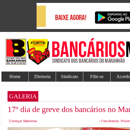
Home
Diretoria
Sindicato
Filie-se
Acordo
GALERIA
17º dia de greve dos bancários no Ma
Começar Slideshow
‹ Foto Anterior
Próxim