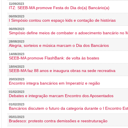
11/09/2023
ITZ: SEEB-MA promove Festa do Dia do(a) Bancário(a)
06/09/2023
I Simpósio contou com espaço kids e contação de histórias
06/09/2023
Simpósio define meios de combater o adoecimento bancário no
28/08/2023
Alegria, sorteios e música marcam o Dia dos Bancários
14/08/2023
SEEB-MA promove FlashBank: de volta às boates
18/04/2023
SEEB-MA faz 88 anos e inaugura obras na sede recreativa
20/03/2023
Encontro integra bancários em Imperatriz e região
01/02/2023
Debates e integração marcam Encontro dos Aposentados
01/02/2023
Bancários discutem o futuro da categoria durante o I Encontro E
05/01/2023
Bradesco: protesto contra demissões e reestruturação