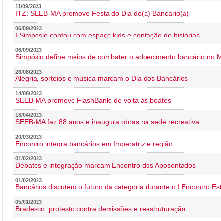
11/09/2023
ITZ: SEEB-MA promove Festa do Dia do(a) Bancário(a)
06/09/2023
I Simpósio contou com espaço kids e contação de histórias
06/09/2023
Simpósio define meios de combater o adoecimento bancário no
28/08/2023
Alegria, sorteios e música marcam o Dia dos Bancários
14/08/2023
SEEB-MA promove FlashBank: de volta às boates
18/04/2023
SEEB-MA faz 88 anos e inaugura obras na sede recreativa
20/03/2023
Encontro integra bancários em Imperatriz e região
01/02/2023
Debates e integração marcam Encontro dos Aposentados
01/02/2023
Bancários discutem o futuro da categoria durante o I Encontro E
05/01/2023
Bradesco: protesto contra demissões e reestruturação