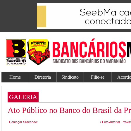
Home
Diretoria
Sindicato
Filie-se
Acordo
GALERIA
Ato Público no Banco do Brasil da P
Começar Slideshow
‹ Foto Anterior
Próxim