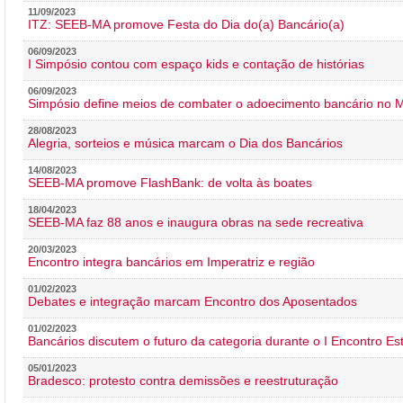
11/09/2023
ITZ: SEEB-MA promove Festa do Dia do(a) Bancário(a)
06/09/2023
I Simpósio contou com espaço kids e contação de histórias
06/09/2023
Simpósio define meios de combater o adoecimento bancário no
28/08/2023
Alegria, sorteios e música marcam o Dia dos Bancários
14/08/2023
SEEB-MA promove FlashBank: de volta às boates
18/04/2023
SEEB-MA faz 88 anos e inaugura obras na sede recreativa
20/03/2023
Encontro integra bancários em Imperatriz e região
01/02/2023
Debates e integração marcam Encontro dos Aposentados
01/02/2023
Bancários discutem o futuro da categoria durante o I Encontro E
05/01/2023
Bradesco: protesto contra demissões e reestruturação