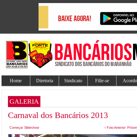
Home
Diretoria
Sindicato
Filie-se
Acordo
GALERIA
Carnaval dos Bancários 2013
Começar Slideshow
‹ Foto Anterior
Próxim