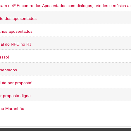
cam o 4º Encontro dos Aposentados com diálogos, brindes e música ao
to dos aposentados
rios aposentados
ual do NPC no RJ
esso!
osentados
uta por proposta!
or proposta digna
 no Maranhão