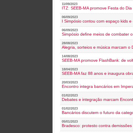
11/09/2023
ITZ: SEEB-MA promove Festa do Dia 
06/09/2023
I Simpósio contou com espaço kids e 
06/09/2023
Simpósio define meios de combater 
28/08/2023
Alegria, sorteios e música marcam o 
14/08/2023
SEEB-MA promove FlashBank: de volt
18/04/2023
SEEB-MA faz 88 anos e inaugura obra
20/03/2023
Encontro integra bancários em Impera
01/02/2023
Debates e integração marcam Encont
01/02/2023
Bancários discutem o futuro da categ
05/01/2023
Bradesco: protesto contra demissões 