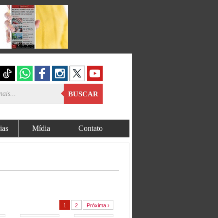
BUSCAR
ias
Mídia
Contato
1
2
Próxima ›