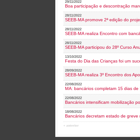
29/11/2022
Boa participação e descontração mar
28/11/2022
SEEB-MA promove 2ª edição do proje
28/11/2022
SEEB-MA realiza Encontro com bancá
28/11/2022
SEEB-MA participou do 28º Curso An
13/10/2022
Festa do Dia das Crianças foi um suc
28/09/2022
SEEB-MA realiza 3º Encontro dos Ap
22/08/2022
MA: bancários completam 15 dias de l
22/08/2022
Bancários intensificam mobilização p
18/08/2022
Bancários decretam estado de greve
« anterior