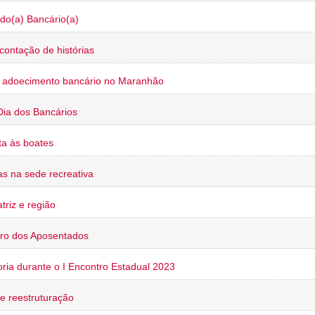
do(a) Bancário(a)
contação de histórias
o adoecimento bancário no Maranhão
Dia dos Bancários
a às boates
s na sede recreativa
triz e região
ro dos Aposentados
oria durante o I Encontro Estadual 2023
e reestruturação