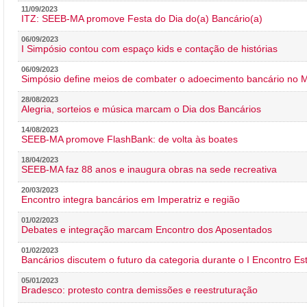
11/09/2023
ITZ: SEEB-MA promove Festa do Dia do(a) Bancário(a)
06/09/2023
I Simpósio contou com espaço kids e contação de histórias
06/09/2023
Simpósio define meios de combater o adoecimento bancário no
28/08/2023
Alegria, sorteios e música marcam o Dia dos Bancários
14/08/2023
SEEB-MA promove FlashBank: de volta às boates
18/04/2023
SEEB-MA faz 88 anos e inaugura obras na sede recreativa
20/03/2023
Encontro integra bancários em Imperatriz e região
01/02/2023
Debates e integração marcam Encontro dos Aposentados
01/02/2023
Bancários discutem o futuro da categoria durante o I Encontro E
05/01/2023
Bradesco: protesto contra demissões e reestruturação