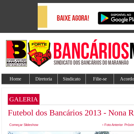
Home
Diretoria
Sindicato
Filie-se
Acordo
GALERIA
Futebol dos Bancários 2013 - Nona 
Começar Slideshow
‹ Foto Anterior
Próxim