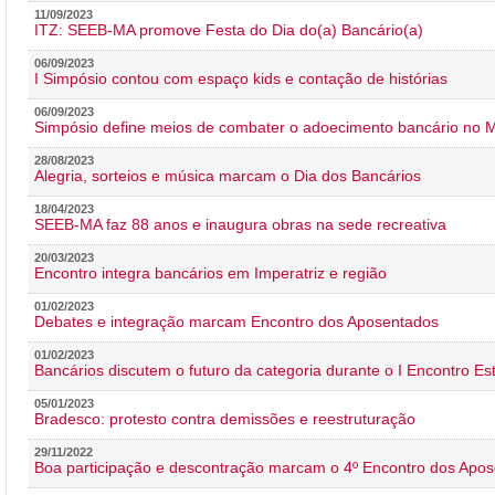
11/09/2023
ITZ: SEEB-MA promove Festa do Dia do(a) Bancário(a)
06/09/2023
I Simpósio contou com espaço kids e contação de histórias
06/09/2023
Simpósio define meios de combater o adoecimento bancário no
28/08/2023
Alegria, sorteios e música marcam o Dia dos Bancários
18/04/2023
SEEB-MA faz 88 anos e inaugura obras na sede recreativa
20/03/2023
Encontro integra bancários em Imperatriz e região
01/02/2023
Debates e integração marcam Encontro dos Aposentados
01/02/2023
Bancários discutem o futuro da categoria durante o I Encontro E
05/01/2023
Bradesco: protesto contra demissões e reestruturação
29/11/2022
Boa participação e descontração marcam o 4º Encontro dos Apos