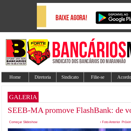
Home
Diretoria
Sindicato
Filie-se
Acordo
GALERIA
SEEB-MA promove FlashBank: de vol
Começar Slideshow
‹ Foto Anterior
Próxim