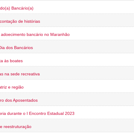
do(a) Bancário(a)
contação de histórias
o adoecimento bancário no Maranhão
Dia dos Bancários
a às boates
s na sede recreativa
triz e região
ro dos Aposentados
oria durante o I Encontro Estadual 2023
e reestruturação