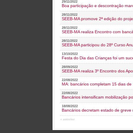
29/11/2022
Boa participação e descontração mar
28/11/2022
SEEB-MA promove 2ª edição do proje
28/11/2022
SEEB-MA realiza Encontro com bancá
28/11/2022
SEEB-MA participou do 28º Curso An
13/10/2022
Festa do Dia das Crianças foi um suc
28/09/2022
SEEB-MA realiza 3º Encontro dos Ap
22/08/2022
MA: bancários completam 15 dias de l
22/08/2022
Bancários intensificam mobilização p
18/08/2022
Bancários decretam estado de greve
« anterior