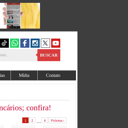
BUSCAR
ias
Mídia
Contato
cários; confira!
1
2
…
6
Próxima ›