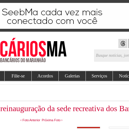
Filie-se
Acordos
Galerias
Serviços
Notíc
reinauguração da sede recreativa dos Ban
‹ Foto Anterior
Próxima Foto ›