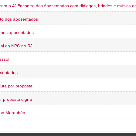
cam o 4º Encontro dos Aposentados com diálogos, brindes e música ao
to dos aposentados
rios aposentados
ual do NPC no RJ
esso!
osentados
uta por proposta!
or proposta digna
 no Maranhão