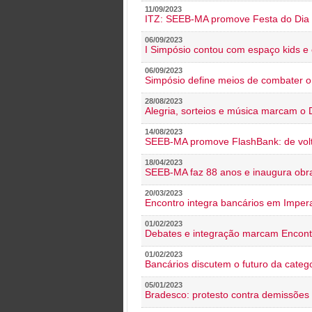
11/09/2023
ITZ: SEEB-MA promove Festa do Dia 
06/09/2023
I Simpósio contou com espaço kids e 
06/09/2023
Simpósio define meios de combater 
28/08/2023
Alegria, sorteios e música marcam o 
14/08/2023
SEEB-MA promove FlashBank: de volt
18/04/2023
SEEB-MA faz 88 anos e inaugura obra
20/03/2023
Encontro integra bancários em Impera
01/02/2023
Debates e integração marcam Encont
01/02/2023
Bancários discutem o futuro da categ
05/01/2023
Bradesco: protesto contra demissões 