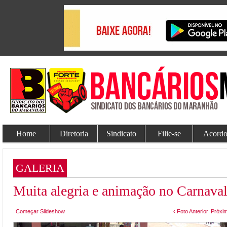
Home
Diretoria
Sindicato
Filie-se
Acordo
GALERIA
Muita alegria e animação no Carnava
Começar Slideshow
‹ Foto Anterior
Próxim