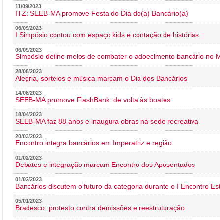
11/09/2023
ITZ: SEEB-MA promove Festa do Dia do(a) Bancário(a)
06/09/2023
I Simpósio contou com espaço kids e contação de histórias
06/09/2023
Simpósio define meios de combater o adoecimento bancário no
28/08/2023
Alegria, sorteios e música marcam o Dia dos Bancários
14/08/2023
SEEB-MA promove FlashBank: de volta às boates
18/04/2023
SEEB-MA faz 88 anos e inaugura obras na sede recreativa
20/03/2023
Encontro integra bancários em Imperatriz e região
01/02/2023
Debates e integração marcam Encontro dos Aposentados
01/02/2023
Bancários discutem o futuro da categoria durante o I Encontro E
05/01/2023
Bradesco: protesto contra demissões e reestruturação