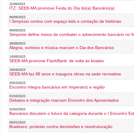
11/09/2023
ITZ: SEEB-MA promove Festa do Dia do(a) Bancário(a)
06/09/2023
I Simpósio contou com espaço kids e contação de histórias
06/09/2023
Simpósio define meios de combater o adoecimento bancário no
28/08/2023
Alegria, sorteios e música marcam o Dia dos Bancários
14/08/2023
SEEB-MA promove FlashBank: de volta às boates
18/04/2023
SEEB-MA faz 88 anos e inaugura obras na sede recreativa
20/03/2023
Encontro integra bancários em Imperatriz e região
01/02/2023
Debates e integração marcam Encontro dos Aposentados
01/02/2023
Bancários discutem o futuro da categoria durante o I Encontro E
05/01/2023
Bradesco: protesto contra demissões e reestruturação