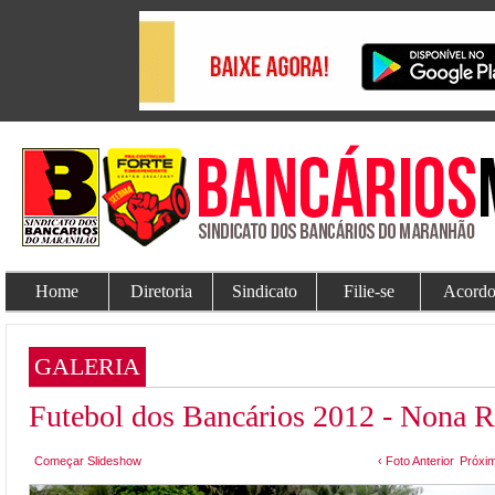
Home
Diretoria
Sindicato
Filie-se
Acordo
GALERIA
Futebol dos Bancários 2012 - Nona 
Começar Slideshow
‹ Foto Anterior
Próxim