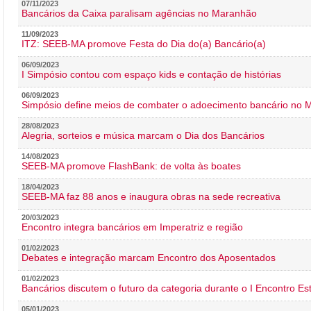
07/11/2023
Bancários da Caixa paralisam agências no Maranhão
11/09/2023
ITZ: SEEB-MA promove Festa do Dia do(a) Bancário(a)
06/09/2023
I Simpósio contou com espaço kids e contação de histórias
06/09/2023
Simpósio define meios de combater o adoecimento bancário no
28/08/2023
Alegria, sorteios e música marcam o Dia dos Bancários
14/08/2023
SEEB-MA promove FlashBank: de volta às boates
18/04/2023
SEEB-MA faz 88 anos e inaugura obras na sede recreativa
20/03/2023
Encontro integra bancários em Imperatriz e região
01/02/2023
Debates e integração marcam Encontro dos Aposentados
01/02/2023
Bancários discutem o futuro da categoria durante o I Encontro E
05/01/2023