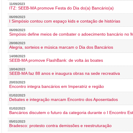
11/09/2023
ITZ: SEEB-MA promove Festa do Dia do(a) Bancário(a)
06/09/2023
I Simpósio contou com espaço kids e contação de histórias
06/09/2023
Simpósio define meios de combater o adoecimento bancário no
28/08/2023
Alegria, sorteios e música marcam o Dia dos Bancários
14/08/2023
SEEB-MA promove FlashBank: de volta às boates
18/04/2023
SEEB-MA faz 88 anos e inaugura obras na sede recreativa
20/03/2023
Encontro integra bancários em Imperatriz e região
01/02/2023
Debates e integração marcam Encontro dos Aposentados
01/02/2023
Bancários discutem o futuro da categoria durante o I Encontro E
05/01/2023
Bradesco: protesto contra demissões e reestruturação