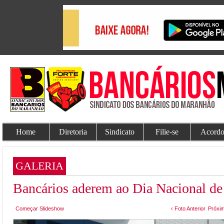
Home
Diretoria
Sindicato
Filie-se
Acordo
GALERIA
Bancários aderem ao Dia Nacional de
Começar Slideshow
‹ Foto Anterior
Próxim