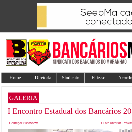
Home
Diretoria
Sindicato
Filie-se
Acordo
GALERIA
I Encontro Estadual dos Bancários 2
Começar Slideshow
‹ Foto Anterior
Próxim