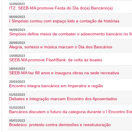
11/09/2023
ITZ: SEEB-MA promove Festa do Dia do(a) Bancário(a)
06/09/2023
I Simpósio contou com espaço kids e contação de histórias
06/09/2023
Simpósio define meios de combater o adoecimento bancário no
28/08/2023
Alegria, sorteios e música marcam o Dia dos Bancários
14/08/2023
SEEB-MA promove FlashBank: de volta às boates
18/04/2023
SEEB-MA faz 88 anos e inaugura obras na sede recreativa
20/03/2023
Encontro integra bancários em Imperatriz e região
01/02/2023
Debates e integração marcam Encontro dos Aposentados
01/02/2023
Bancários discutem o futuro da categoria durante o I Encontro E
05/01/2023
Bradesco: protesto contra demissões e reestruturação