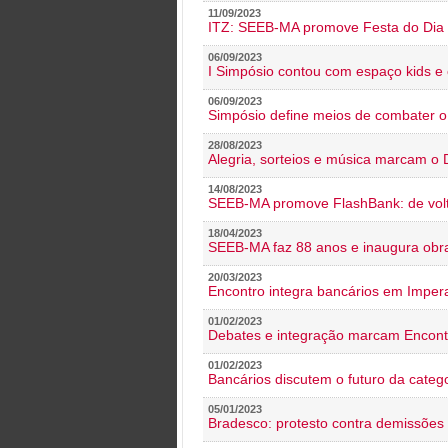
11/09/2023
ITZ: SEEB-MA promove Festa do Dia 
06/09/2023
I Simpósio contou com espaço kids e 
06/09/2023
Simpósio define meios de combater 
28/08/2023
Alegria, sorteios e música marcam o 
14/08/2023
SEEB-MA promove FlashBank: de volt
18/04/2023
SEEB-MA faz 88 anos e inaugura obra
20/03/2023
Encontro integra bancários em Impera
01/02/2023
Debates e integração marcam Encont
01/02/2023
Bancários discutem o futuro da categ
05/01/2023
Bradesco: protesto contra demissões 