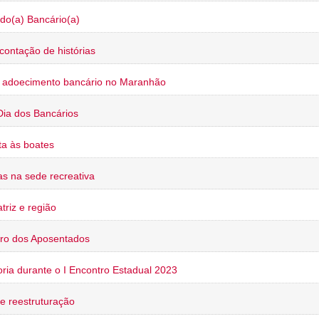
do(a) Bancário(a)
contação de histórias
o adoecimento bancário no Maranhão
Dia dos Bancários
a às boates
s na sede recreativa
triz e região
ro dos Aposentados
oria durante o I Encontro Estadual 2023
e reestruturação