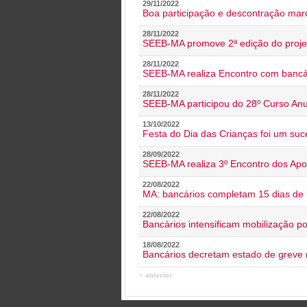
29/11/2022
Boa participação e descontração mar
28/11/2022
SEEB-MA promove 2ª edição do proje
28/11/2022
SEEB-MA realiza Encontro com bancá
28/11/2022
SEEB-MA participou do 28º Curso An
13/10/2022
Festa do Dia das Crianças foi um suc
28/09/2022
SEEB-MA realiza 3º Encontro dos Ap
22/08/2022
MA: bancários completam 15 dias de l
22/08/2022
Bancários intensificam mobilização p
18/08/2022
Bancários decretam estado de greve
« anterior