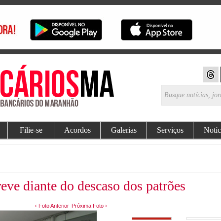
Filie-se
Acordos
Galerias
Serviços
Notíc
eve diante do descaso dos patrões
‹ Foto Anterior
Próxima Foto ›