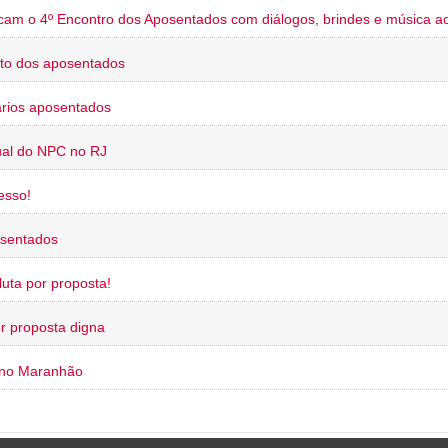
cam o 4º Encontro dos Aposentados com diálogos, brindes e música ao
to dos aposentados
rios aposentados
ual do NPC no RJ
esso!
osentados
uta por proposta!
or proposta digna
 no Maranhão