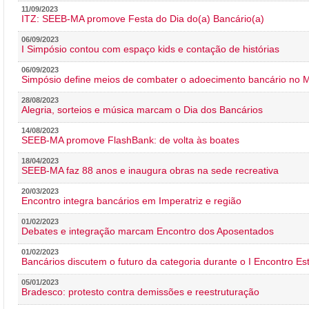
11/09/2023
ITZ: SEEB-MA promove Festa do Dia do(a) Bancário(a)
06/09/2023
I Simpósio contou com espaço kids e contação de histórias
06/09/2023
Simpósio define meios de combater o adoecimento bancário no
28/08/2023
Alegria, sorteios e música marcam o Dia dos Bancários
14/08/2023
SEEB-MA promove FlashBank: de volta às boates
18/04/2023
SEEB-MA faz 88 anos e inaugura obras na sede recreativa
20/03/2023
Encontro integra bancários em Imperatriz e região
01/02/2023
Debates e integração marcam Encontro dos Aposentados
01/02/2023
Bancários discutem o futuro da categoria durante o I Encontro E
05/01/2023
Bradesco: protesto contra demissões e reestruturação