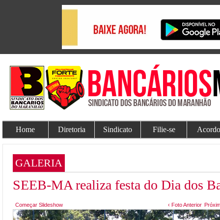
Home
Diretoria
Sindicato
Filie-se
Acordo
GALERIA
SEEB-MA realiza festa do Dia dos Ba
Começar Slideshow
‹ Foto Anterior
Próxim