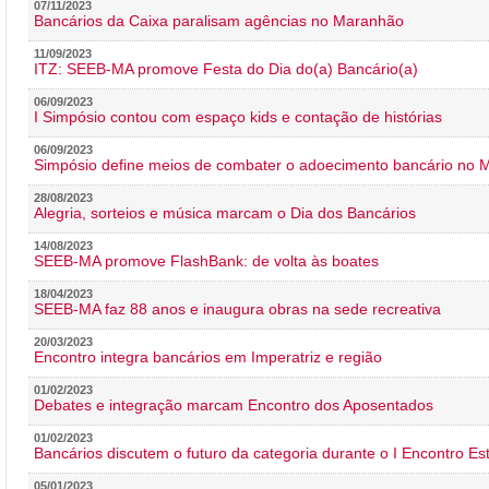
07/11/2023
Bancários da Caixa paralisam agências no Maranhão
11/09/2023
ITZ: SEEB-MA promove Festa do Dia do(a) Bancário(a)
06/09/2023
I Simpósio contou com espaço kids e contação de histórias
06/09/2023
Simpósio define meios de combater o adoecimento bancário no
28/08/2023
Alegria, sorteios e música marcam o Dia dos Bancários
14/08/2023
SEEB-MA promove FlashBank: de volta às boates
18/04/2023
SEEB-MA faz 88 anos e inaugura obras na sede recreativa
20/03/2023
Encontro integra bancários em Imperatriz e região
01/02/2023
Debates e integração marcam Encontro dos Aposentados
01/02/2023
Bancários discutem o futuro da categoria durante o I Encontro E
05/01/2023