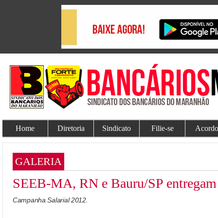
Home
Diretoria
Sindicato
Filie-se
Acordo
GALERIA
SEEB-MA, RN e Bauru/SP entregam 
Campanha Salarial 2012.