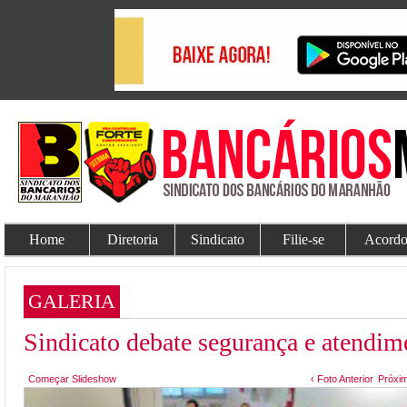
Home
Diretoria
Sindicato
Filie-se
Acordo
GALERIA
Sindicato debate segurança e atendim
Começar Slideshow
‹ Foto Anterior
Próxim