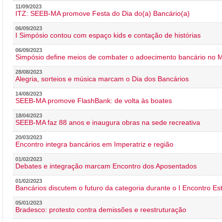
11/09/2023
ITZ: SEEB-MA promove Festa do Dia do(a) Bancário(a)
06/09/2023
I Simpósio contou com espaço kids e contação de histórias
06/09/2023
Simpósio define meios de combater o adoecimento bancário no
28/08/2023
Alegria, sorteios e música marcam o Dia dos Bancários
14/08/2023
SEEB-MA promove FlashBank: de volta às boates
18/04/2023
SEEB-MA faz 88 anos e inaugura obras na sede recreativa
20/03/2023
Encontro integra bancários em Imperatriz e região
01/02/2023
Debates e integração marcam Encontro dos Aposentados
01/02/2023
Bancários discutem o futuro da categoria durante o I Encontro E
05/01/2023
Bradesco: protesto contra demissões e reestruturação