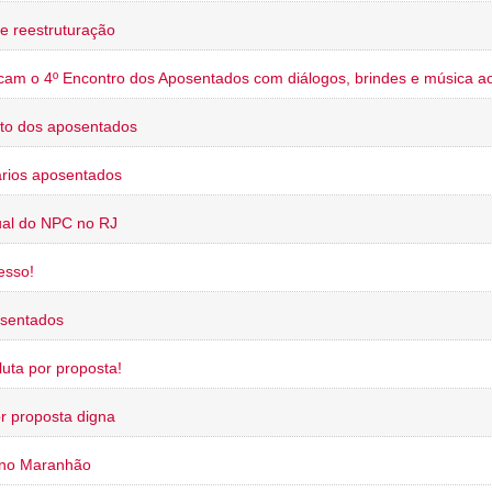
e reestruturação
cam o 4º Encontro dos Aposentados com diálogos, brindes e música ao
to dos aposentados
rios aposentados
ual do NPC no RJ
esso!
osentados
uta por proposta!
or proposta digna
 no Maranhão