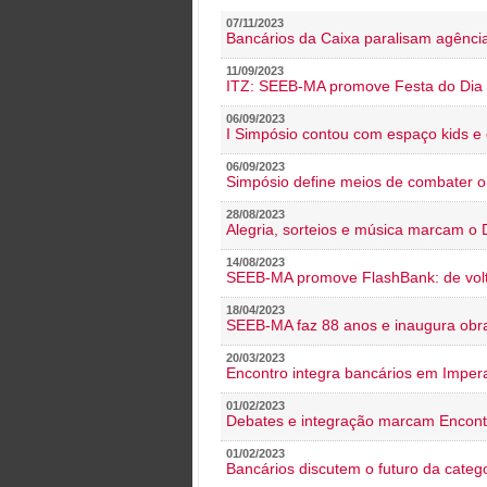
07/11/2023
Bancários da Caixa paralisam agênc
11/09/2023
ITZ: SEEB-MA promove Festa do Dia 
06/09/2023
I Simpósio contou com espaço kids e 
06/09/2023
Simpósio define meios de combater 
28/08/2023
Alegria, sorteios e música marcam o 
14/08/2023
SEEB-MA promove FlashBank: de volt
18/04/2023
SEEB-MA faz 88 anos e inaugura obra
20/03/2023
Encontro integra bancários em Impera
01/02/2023
Debates e integração marcam Encont
01/02/2023
Bancários discutem o futuro da categ