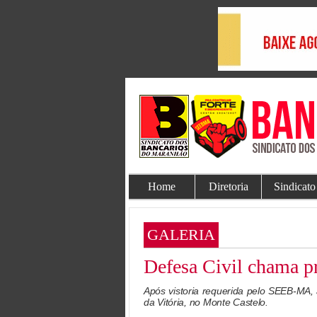
Home
Diretoria
Sindicato
GALERIA
Defesa Civil chama pr
Após vistoria requerida pelo SEEB-MA, a
da Vitória, no Monte Castelo.