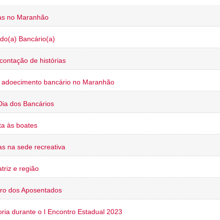
ias no Maranhão
do(a) Bancário(a)
contação de histórias
o adoecimento bancário no Maranhão
Dia dos Bancários
a às boates
s na sede recreativa
triz e região
ro dos Aposentados
oria durante o I Encontro Estadual 2023