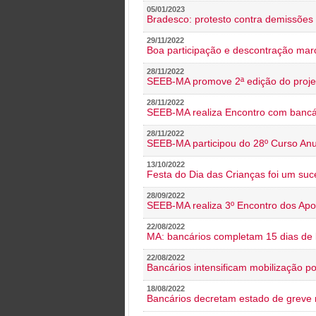
05/01/2023
Bradesco: protesto contra demissões 
29/11/2022
Boa participação e descontração mar
28/11/2022
SEEB-MA promove 2ª edição do proje
28/11/2022
SEEB-MA realiza Encontro com bancá
28/11/2022
SEEB-MA participou do 28º Curso An
13/10/2022
Festa do Dia das Crianças foi um suc
28/09/2022
SEEB-MA realiza 3º Encontro dos Ap
22/08/2022
MA: bancários completam 15 dias de l
22/08/2022
Bancários intensificam mobilização p
18/08/2022
Bancários decretam estado de greve