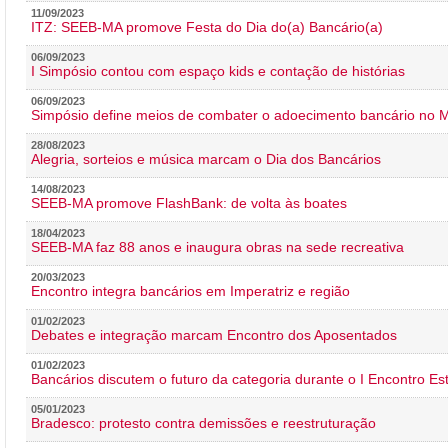
11/09/2023
ITZ: SEEB-MA promove Festa do Dia do(a) Bancário(a)
06/09/2023
I Simpósio contou com espaço kids e contação de histórias
06/09/2023
Simpósio define meios de combater o adoecimento bancário no
28/08/2023
Alegria, sorteios e música marcam o Dia dos Bancários
14/08/2023
SEEB-MA promove FlashBank: de volta às boates
18/04/2023
SEEB-MA faz 88 anos e inaugura obras na sede recreativa
20/03/2023
Encontro integra bancários em Imperatriz e região
01/02/2023
Debates e integração marcam Encontro dos Aposentados
01/02/2023
Bancários discutem o futuro da categoria durante o I Encontro E
05/01/2023
Bradesco: protesto contra demissões e reestruturação