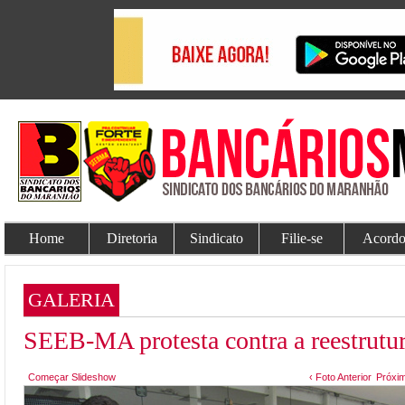
Home
Diretoria
Sindicato
Filie-se
Acordo
GALERIA
SEEB-MA protesta contra a reestrutu
Começar Slideshow
‹ Foto Anterior
Próxim