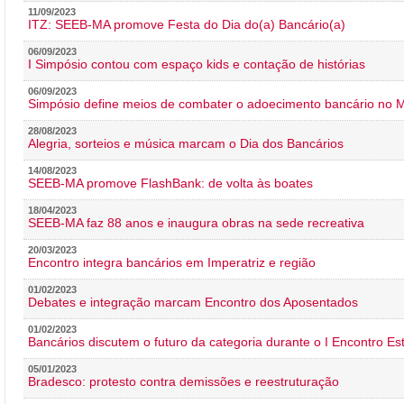
11/09/2023
ITZ: SEEB-MA promove Festa do Dia do(a) Bancário(a)
06/09/2023
I Simpósio contou com espaço kids e contação de histórias
06/09/2023
Simpósio define meios de combater o adoecimento bancário no
28/08/2023
Alegria, sorteios e música marcam o Dia dos Bancários
14/08/2023
SEEB-MA promove FlashBank: de volta às boates
18/04/2023
SEEB-MA faz 88 anos e inaugura obras na sede recreativa
20/03/2023
Encontro integra bancários em Imperatriz e região
01/02/2023
Debates e integração marcam Encontro dos Aposentados
01/02/2023
Bancários discutem o futuro da categoria durante o I Encontro E
05/01/2023
Bradesco: protesto contra demissões e reestruturação