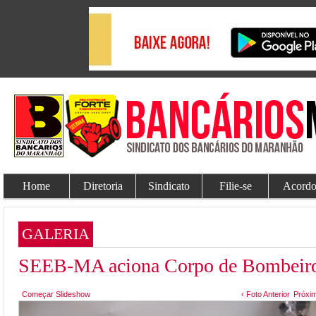
Home
Diretoria
Sindicato
Filie-se
Acordo
GALERIA
SEEB-MA aciona Corpo de Bombeiros 
Começar Slideshow
‹ Foto Anterior
Próxim