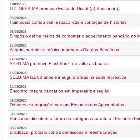
11/09/2023
ITZ: SEEB-MA promove Festa do Dia do(a) Bancário(a)
06/09/2023
I Simpósio contou com espaço kids e contação de histórias
06/09/2023
Simpósio define meios de combater o adoecimento bancário no
28/08/2023
Alegria, sorteios e música marcam o Dia dos Bancários
14/08/2023
SEEB-MA promove FlashBank: de volta às boates
18/04/2023
SEEB-MA faz 88 anos e inaugura obras na sede recreativa
20/03/2023
Encontro integra bancários em Imperatriz e região
01/02/2023
Debates e integração marcam Encontro dos Aposentados
01/02/2023
Bancários discutem o futuro da categoria durante o I Encontro E
05/01/2023
Bradesco: protesto contra demissões e reestruturação