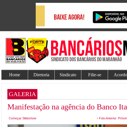
Home
Diretoria
Sindicato
Filie-se
Acordo
GALERIA
Manifestação na agência do Banco It
Começar Slideshow
‹ Foto Anterior
Próxim