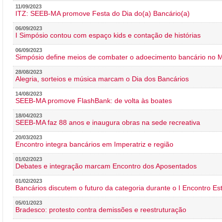
11/09/2023
ITZ: SEEB-MA promove Festa do Dia do(a) Bancário(a)
06/09/2023
I Simpósio contou com espaço kids e contação de histórias
06/09/2023
Simpósio define meios de combater o adoecimento bancário no
28/08/2023
Alegria, sorteios e música marcam o Dia dos Bancários
14/08/2023
SEEB-MA promove FlashBank: de volta às boates
18/04/2023
SEEB-MA faz 88 anos e inaugura obras na sede recreativa
20/03/2023
Encontro integra bancários em Imperatriz e região
01/02/2023
Debates e integração marcam Encontro dos Aposentados
01/02/2023
Bancários discutem o futuro da categoria durante o I Encontro E
05/01/2023
Bradesco: protesto contra demissões e reestruturação