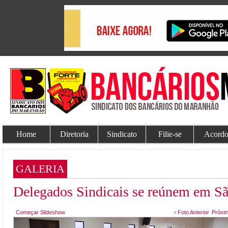
Home
Diretoria
Sindicato
Filie-se
Acordo
GALERIA
Delegados Sindicais se reúnem em Sã
Começar Slideshow
‹ Foto Anterior
Próxim