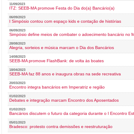
11/09/2023
ITZ: SEEB-MA promove Festa do Dia do(a) Bancário(a)
06/09/2023
I Simpósio contou com espaço kids e contação de histórias
06/09/2023
Simpósio define meios de combater o adoecimento bancário no
28/08/2023
Alegria, sorteios e música marcam o Dia dos Bancários
14/08/2023
SEEB-MA promove FlashBank: de volta às boates
18/04/2023
SEEB-MA faz 88 anos e inaugura obras na sede recreativa
20/03/2023
Encontro integra bancários em Imperatriz e região
01/02/2023
Debates e integração marcam Encontro dos Aposentados
01/02/2023
Bancários discutem o futuro da categoria durante o I Encontro E
05/01/2023
Bradesco: protesto contra demissões e reestruturação