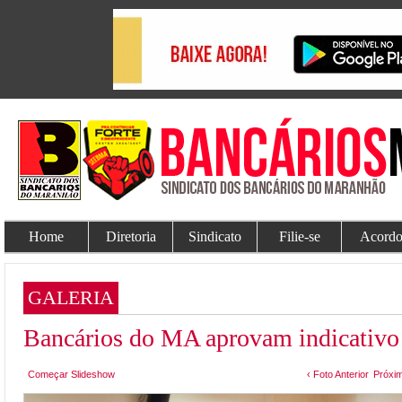
Home
Diretoria
Sindicato
Filie-se
Acordo
GALERIA
Bancários do MA aprovam indicativo 
Começar Slideshow
‹ Foto Anterior
Próxim