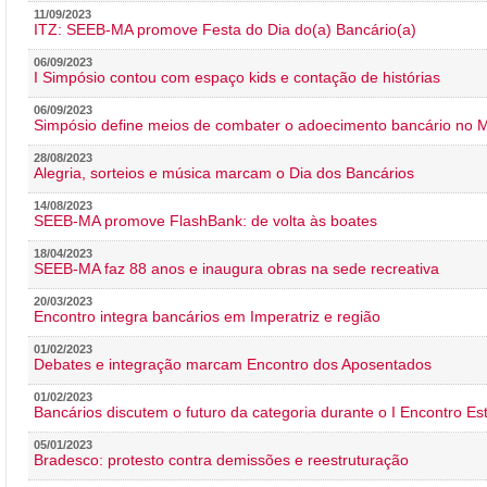
11/09/2023
ITZ: SEEB-MA promove Festa do Dia do(a) Bancário(a)
06/09/2023
I Simpósio contou com espaço kids e contação de histórias
06/09/2023
Simpósio define meios de combater o adoecimento bancário no
28/08/2023
Alegria, sorteios e música marcam o Dia dos Bancários
14/08/2023
SEEB-MA promove FlashBank: de volta às boates
18/04/2023
SEEB-MA faz 88 anos e inaugura obras na sede recreativa
20/03/2023
Encontro integra bancários em Imperatriz e região
01/02/2023
Debates e integração marcam Encontro dos Aposentados
01/02/2023
Bancários discutem o futuro da categoria durante o I Encontro E
05/01/2023
Bradesco: protesto contra demissões e reestruturação