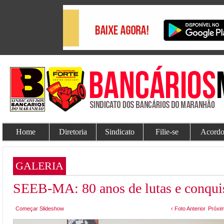
Home
Diretoria
Sindicato
Filie-se
Acordo
GALERIA
SEEB-MA: 80 anos de lutas e conqui
Começar Slideshow
‹ Foto Anterior
Próxim