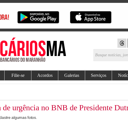
Filie-se
Acordos
Galerias
Serviços
Notíc
a de urgência no BNB de Presidente Dut
dastre algumas fotos.