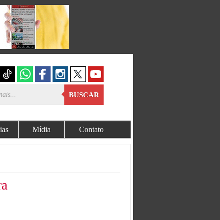
BUSCAR
ias
Mídia
Contato
ra