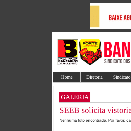
Home
Diretoria
Sindicato
GALERIA
SEEB solicita vistori
Nenhuma foto encontrada. Por favor, ca